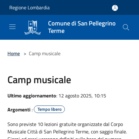
Salta al contenuto principale
Regione Lombardia
Comune di San Pellegrino
Terme
Home
>
Camp musicale
Camp musicale
Ultimo aggiornamento
: 12 agosto 2025, 10:15
Argomenti
:
Tempo libero
Sono previste 10 lezioni gratuite organizzate dal Corpo
Musicale Città di San Pellegrino Terme, con saggio finale.
Giorni ed orari verranno definiti sulla base del numero