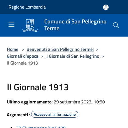
Salta al contenuto principale
Regione Lombardia
Comune di San Pellegrino
Terme
Home
>
Benvenuti a San Pellegrino Terme!
>
Giornali d’epoca
>
Il Giornale di San Pellegrino
>
Il Giornale 1913
Il Giornale 1913
Ultimo aggiornamento
: 29 settembre 2023, 10:50
Argomenti
:
Accesso all'informazione
22 Giugno anno X n° 129