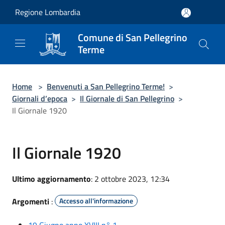
Salta al contenuto principale
Regione Lombardia
Comune di San Pellegrino
Terme
Home
>
Benvenuti a San Pellegrino Terme!
>
Giornali d’epoca
>
Il Giornale di San Pellegrino
>
Il Giornale 1920
Il Giornale 1920
Ultimo aggiornamento
: 2 ottobre 2023, 12:34
Argomenti
:
Accesso all'informazione
19 Giugno anno XVIII n° 1