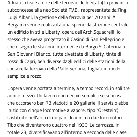
Adriatica (vale a dire delle ferrovie dello Stato) la provincia
subconcesse alla neo Società F.V.B., rappresentata dall’Ing.
Luigi Albani, la gestione della ferrovia per 70 anni. A
Bergamo venne realizzata una splendida stazione centrale:
un edificio in stile Liberty, opera dell’Arch.Squadrelli, lo
stesso che aveva progettato il Casinò di San Pellegrino e
che disegnò le stazioni intermedie da Borgo S. Caterina a
San Giovanni Bianco, tutte civettate di Liberty, tinte di
rosso di Capri, ben diverse dagli edifici delle stazioni della
consorella ferrovia della Valle Seriana, tagliati in modo
semplice e rozzo.
L’opera venne portata a termine, a tempo record, in soli tre
anni e mezzo. Un lavoro non dei più semplici se si pensa
che occorsero ben 73 viadotti e 20 gallerie. Il servizio ebbe
inizio con cinque locomotive a vapore, tipo “Orestein”,
sostituite nell’arco di un paio di anni, da due locomotori
Tibb che diventarono quattro nel 1930. Le carrozze, in
totale 23, diversificavano all’interno a seconda delle classi.