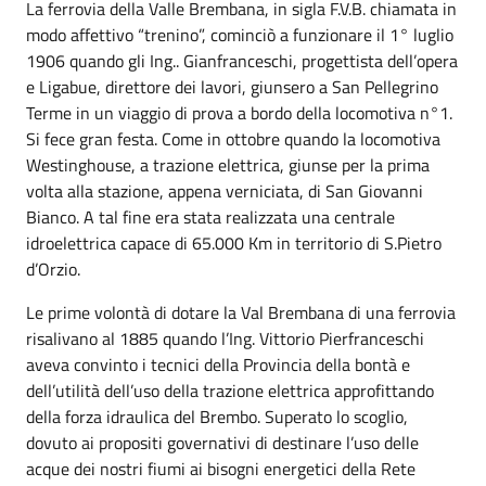
La ferrovia della Valle Brembana, in sigla F.V.B. chiamata in
modo affettivo “trenino”, cominciò a funzionare il 1° luglio
1906 quando gli Ing.. Gianfranceschi, progettista dell’opera
e Ligabue, direttore dei lavori, giunsero a San Pellegrino
Terme in un viaggio di prova a bordo della locomotiva n°1.
Si fece gran festa. Come in ottobre quando la locomotiva
Westinghouse, a trazione elettrica, giunse per la prima
volta alla stazione, appena verniciata, di San Giovanni
Bianco. A tal fine era stata realizzata una centrale
idroelettrica capace di 65.000 Km in territorio di S.Pietro
d’Orzio.
Le prime volontà di dotare la Val Brembana di una ferrovia
risalivano al 1885 quando l’Ing. Vittorio Pierfranceschi
aveva convinto i tecnici della Provincia della bontà e
dell’utilità dell’uso della trazione elettrica approfittando
della forza idraulica del Brembo. Superato lo scoglio,
dovuto ai propositi governativi di destinare l’uso delle
acque dei nostri fiumi ai bisogni energetici della Rete