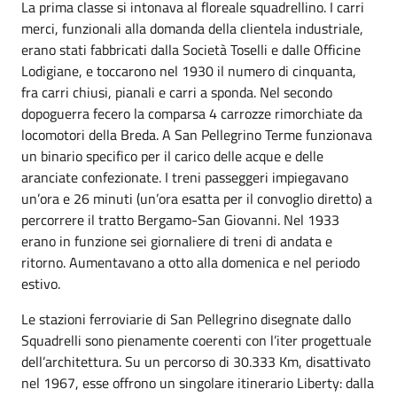
La prima classe si intonava al floreale squadrellino. I carri
merci, funzionali alla domanda della clientela industriale,
erano stati fabbricati dalla Società Toselli e dalle Officine
Lodigiane, e toccarono nel 1930 il numero di cinquanta,
fra carri chiusi, pianali e carri a sponda. Nel secondo
dopoguerra fecero la comparsa 4 carrozze rimorchiate da
locomotori della Breda. A San Pellegrino Terme funzionava
un binario specifico per il carico delle acque e delle
aranciate confezionate. I treni passeggeri impiegavano
un’ora e 26 minuti (un’ora esatta per il convoglio diretto) a
percorrere il tratto Bergamo-San Giovanni. Nel 1933
erano in funzione sei giornaliere di treni di andata e
ritorno. Aumentavano a otto alla domenica e nel periodo
estivo.
Le stazioni ferroviarie di San Pellegrino disegnate dallo
Squadrelli sono pienamente coerenti con l’iter progettuale
dell’architettura. Su un percorso di 30.333 Km, disattivato
nel 1967, esse offrono un singolare itinerario Liberty: dalla