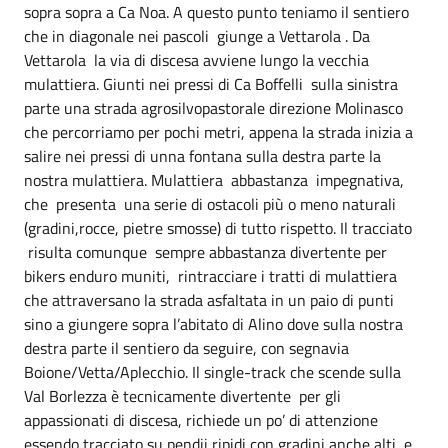
sopra sopra a Ca Noa. A questo punto teniamo il sentiero
che in diagonale nei pascoli giunge a Vettarola . Da
Vettarola la via di discesa avviene lungo la vecchia
mulattiera. Giunti nei pressi di Ca Boffelli sulla sinistra
parte una strada agrosilvopastorale direzione Molinasco
che percorriamo per pochi metri, appena la strada inizia a
salire nei pressi di unna fontana sulla destra parte la
nostra mulattiera. Mulattiera abbastanza impegnativa,
che presenta una serie di ostacoli più o meno naturali
(gradini,rocce, pietre smosse) di tutto rispetto. Il tracciato
risulta comunque sempre abbastanza divertente per
bikers enduro muniti, rintracciare i tratti di mulattiera
che attraversano la strada asfaltata in un paio di punti
sino a giungere sopra l’abitato di Alino dove sulla nostra
destra parte il sentiero da seguire, con segnavia
Boione/Vetta/Aplecchio. Il single-track che scende sulla
Val Borlezza è tecnicamente divertente per gli
appassionati di discesa, richiede un po’ di attenzione
essendo tracciato su pendii ripidi con gradini anche alti e