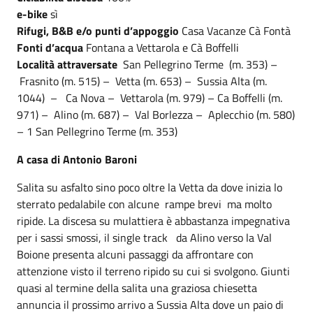
e-bike
sì
Rifugi, B&B e/o punti d’appoggio
Casa Vacanze Cà Fontà
Fonti d’acqua
Fontana a Vettarola e Cà Boffelli
Località attraversate
San Pellegrino Terme (m. 353) –
Frasnito (m. 515) – Vetta (m. 653) – Sussia Alta (m.
1044) – Ca Nova – Vettarola (m. 979) – Ca Boffelli (m.
971) – Alino (m. 687) – Val Borlezza – Aplecchio (m. 580)
– 1 San Pellegrino Terme (m. 353)
A casa di Antonio Baroni
Salita su asfalto sino poco oltre la Vetta da dove inizia lo
sterrato pedalabile con alcune rampe brevi ma molto
ripide. La discesa su mulattiera è abbastanza impegnativa
per i sassi smossi, il single track da Alino verso la Val
Boione presenta alcuni passaggi da affrontare con
attenzione visto il terreno ripido su cui si svolgono. Giunti
quasi al termine della salita una graziosa chiesetta
annuncia il prossimo arrivo a Sussia Alta dove un paio di