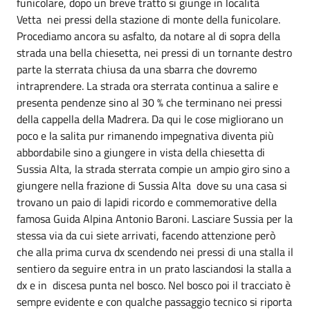
funicolare, dopo un breve tratto si giunge in località
Vetta nei pressi della stazione di monte della funicolare.
Procediamo ancora su asfalto, da notare al di sopra della
strada una bella chiesetta, nei pressi di un tornante destro
parte la sterrata chiusa da una sbarra che dovremo
intraprendere. La strada ora sterrata continua a salire e
presenta pendenze sino al 30 % che terminano nei pressi
della cappella della Madrera. Da qui le cose migliorano un
poco e la salita pur rimanendo impegnativa diventa più
abbordabile sino a giungere in vista della chiesetta di
Sussia Alta, la strada sterrata compie un ampio giro sino a
giungere nella frazione di Sussia Alta dove su una casa si
trovano un paio di lapidi ricordo e commemorative della
famosa Guida Alpina Antonio Baroni. Lasciare Sussia per la
stessa via da cui siete arrivati, facendo attenzione però
che alla prima curva dx scendendo nei pressi di una stalla il
sentiero da seguire entra in un prato lasciandosi la stalla a
dx e in discesa punta nel bosco. Nel bosco poi il tracciato è
sempre evidente e con qualche passaggio tecnico si riporta