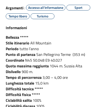
Argomenti
:
Accesso all'informazione
Sport
Tempo libero
Turismo
Informazioni
Bellezza *****
Stile itinerario
All Mountain
Periodo
tutto l’anno
Punto di partenza
San Pellegrino Terme (353 m)
Coordinate
N45 50.048 E9 40.027
Quota massima raggiunta
1044 m. Sussia Alta
Dislivello
900 m.
Tempo di percorrenza
3,00 – 4,00 ore
Lunghezza totale
15,0 km
Difficoltà tecnica *****
Difficoltà fisica *****
Ciclabilità salita
100%
Ciclabilità discesa
100%