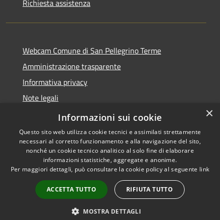
Richiesta assistenza
Webcam Comune di San Pellegrino Terme
Amministrazione trasparente
Informativa privacy
Note legali
×
Dichiarazione di accessibilità
Informazioni sui cookie
Questo sito web utilizza cookie tecnici e assimilati strettamente
necessari al corretto funzionamento e alla navigazione del sito,
nonché un cookie tecnico analitico al solo fine di elaborare
informazioni statistiche, aggregate e anonime.
RSS
Copyright © 2026 • Comune di
Per maggiori dettagli, può consultare la cookie policy al seguente
link
Accessibilità
San Pellegrino Terme •
Privacy
Municipium
Powered by
•
ACCETTA TUTTO
RIFIUTA TUTTO
Cookie
Accesso redazione
Mappa del sito
MOSTRA DETTAGLI