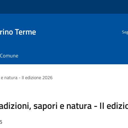
rino Terme
Seg
il Comune
 e natura - II edizione 2026
adizioni, sapori e natura - II ediz
45