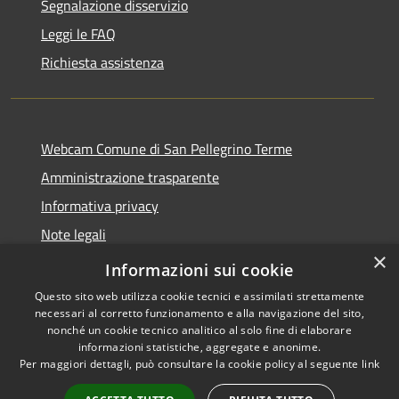
Segnalazione disservizio
Leggi le FAQ
Richiesta assistenza
Webcam Comune di San Pellegrino Terme
Amministrazione trasparente
Informativa privacy
Note legali
×
Dichiarazione di accessibilità
Informazioni sui cookie
Questo sito web utilizza cookie tecnici e assimilati strettamente
necessari al corretto funzionamento e alla navigazione del sito,
nonché un cookie tecnico analitico al solo fine di elaborare
informazioni statistiche, aggregate e anonime.
RSS
Copyright © 2026 • Comune di
Per maggiori dettagli, può consultare la cookie policy al seguente
link
Accessibilità
San Pellegrino Terme •
Privacy
Municipium
Powered by
•