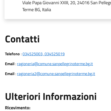
Viale Papa Giovanni XXIII, 20, 24016 San Pelleg
Terme BG, Italia
Utili
Contatti
Telefono
:
034525003, 034525019
Email
:
ragioneria@comune.sanpellegrinoterme.bg.it
Email
:
ragioneria2@comune.sanpellegrinoterme.bg.it
Ulteriori Informazioni
Ricevimento: