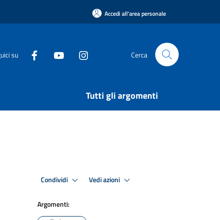
Accedi all'area personale
uici su
Cerca
Tutti gli argomenti
Condividi
Vedi azioni
Argomenti: