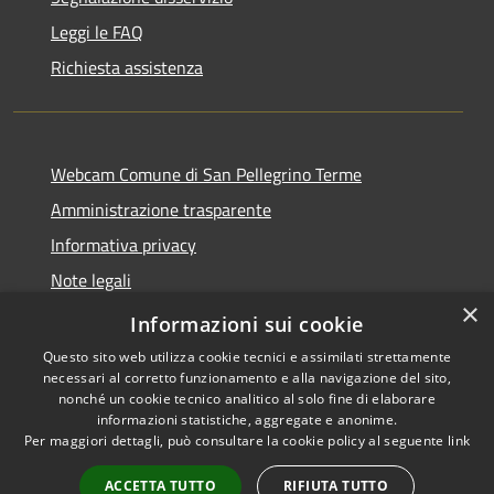
Leggi le FAQ
Richiesta assistenza
Webcam Comune di San Pellegrino Terme
Amministrazione trasparente
Informativa privacy
Note legali
×
Dichiarazione di accessibilità
Informazioni sui cookie
Questo sito web utilizza cookie tecnici e assimilati strettamente
necessari al corretto funzionamento e alla navigazione del sito,
nonché un cookie tecnico analitico al solo fine di elaborare
informazioni statistiche, aggregate e anonime.
RSS
Copyright © 2026 • Comune di
Per maggiori dettagli, può consultare la cookie policy al seguente
link
Accessibilità
San Pellegrino Terme •
Privacy
Municipium
Powered by
•
ACCETTA TUTTO
RIFIUTA TUTTO