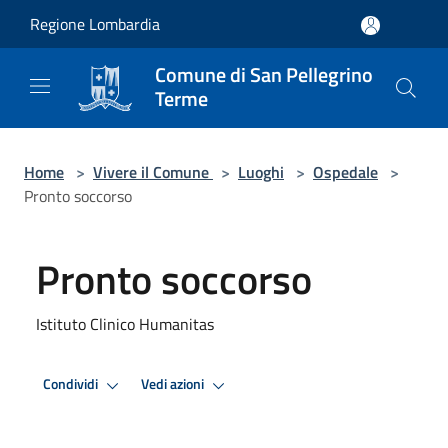
Salta al contenuto principale
Regione Lombardia
Comune di San Pellegrino
Terme
Home
>
Vivere il Comune
>
Luoghi
>
Ospedale
>
Pronto soccorso
Pronto soccorso
Istituto Clinico Humanitas
Condividi
Vedi azioni