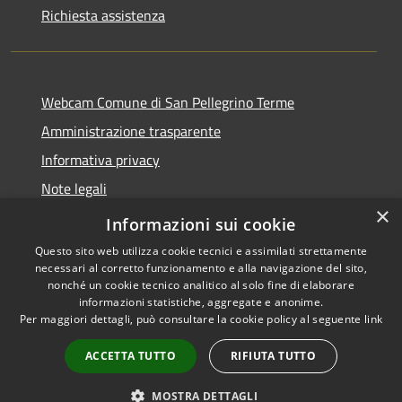
Richiesta assistenza
Webcam Comune di San Pellegrino Terme
Amministrazione trasparente
Informativa privacy
Note legali
×
Dichiarazione di accessibilità
Informazioni sui cookie
Questo sito web utilizza cookie tecnici e assimilati strettamente
necessari al corretto funzionamento e alla navigazione del sito,
nonché un cookie tecnico analitico al solo fine di elaborare
informazioni statistiche, aggregate e anonime.
RSS
Copyright © 2026 • Comune di
Per maggiori dettagli, può consultare la cookie policy al seguente
link
Accessibilità
San Pellegrino Terme •
Privacy
Municipium
Powered by
•
ACCETTA TUTTO
RIFIUTA TUTTO
Cookie
Accesso redazione
Mappa del sito
MOSTRA DETTAGLI