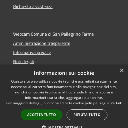
Richiesta assistenza
Webcam Comune di San Pellegrino Terme
Amministrazione trasparente
Informativa privacy
Note legali
×
Dichiarazione di accessibilità
Informazioni sui cookie
Questo sito web utilizza cookie tecnici e assimilati strettamente
necessari al corretto funzionamento e alla navigazione del sito,
nonché un cookie tecnico analitico al solo fine di elaborare
informazioni statistiche, aggregate e anonime.
RSS
Copyright © 2026 • Comune di
Per maggiori dettagli, può consultare la cookie policy al seguente
link
Accessibilità
San Pellegrino Terme •
Privacy
Municipium
Powered by
•
ACCETTA TUTTO
RIFIUTA TUTTO
Cookie
Accesso redazione
Mappa del sito
MOSTRA DETTAGLI