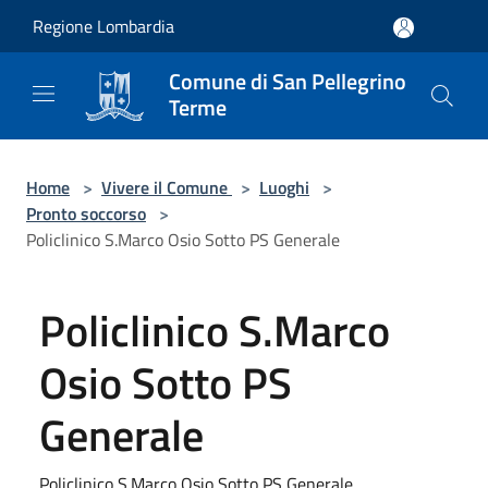
Salta al contenuto principale
Regione Lombardia
Comune di San Pellegrino
Terme
Home
>
Vivere il Comune
>
Luoghi
>
Pronto soccorso
>
Policlinico S.Marco Osio Sotto PS Generale
Policlinico S.Marco
Osio Sotto PS
Generale
Policlinico S.Marco Osio Sotto PS Generale