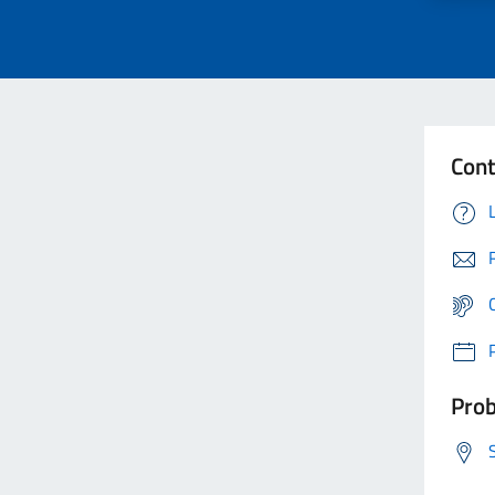
Cont
Prob