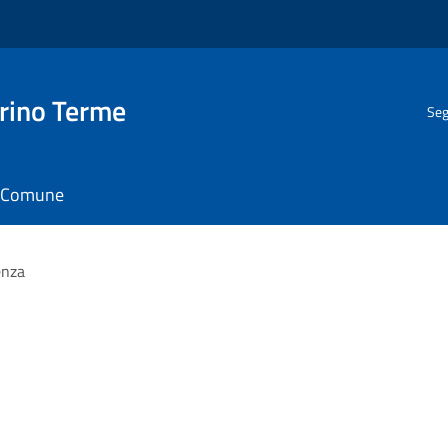
rino Terme
Seg
il Comune
enza