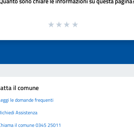
Quanto sono chiare le informazioni su questa pagina
atta il comune
Leggi le domande frequenti
Richiedi Assistenza
Chiama il comune 0345 25011