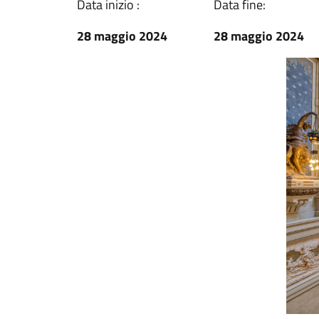
Data inizio :
Data fine:
28 maggio 2024
28 maggio 2024