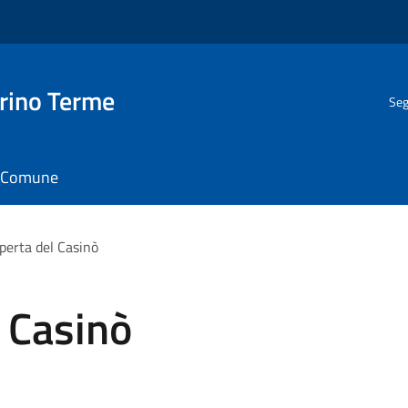
rino Terme
Seg
il Comune
operta del Casinò
l Casinò