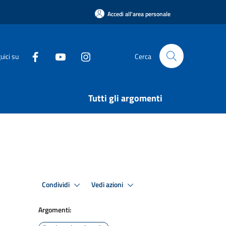
Accedi all'area personale
uici su
Cerca
Tutti gli argomenti
Condividi
Vedi azioni
Argomenti: