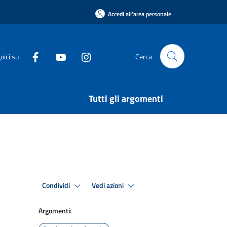
Accedi all'area personale
uici su
Cerca
Tutti gli argomenti
Condividi
Vedi azioni
Argomenti: