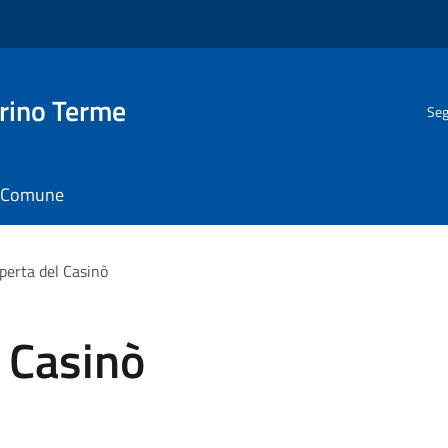
rino Terme
Seg
il Comune
operta del Casinò
l Casinò