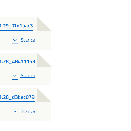
1.29_7fe1bac3
PDF
Scarica
11.28_484111a3
PDF
Scarica
11.28_d3bac079
PDF
Scarica