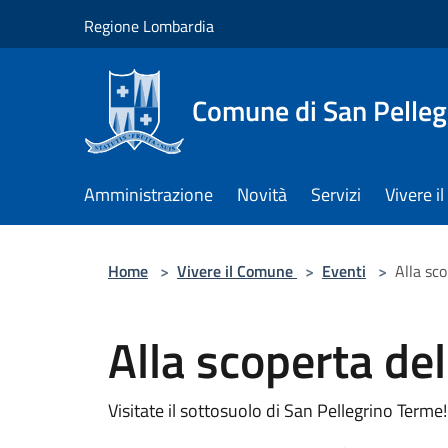
Salta al contenuto principale
Regione Lombardia
Comune di San Pelleg
Amministrazione
Novità
Servizi
Vivere 
Home
>
Vivere il Comune
>
Eventi
>
Alla sc
Alla scoperta de
Visitate il sottosuolo di San Pellegrino Terme!