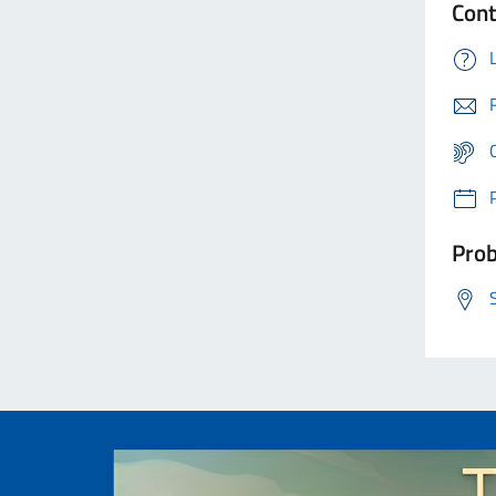
Cont
Prob