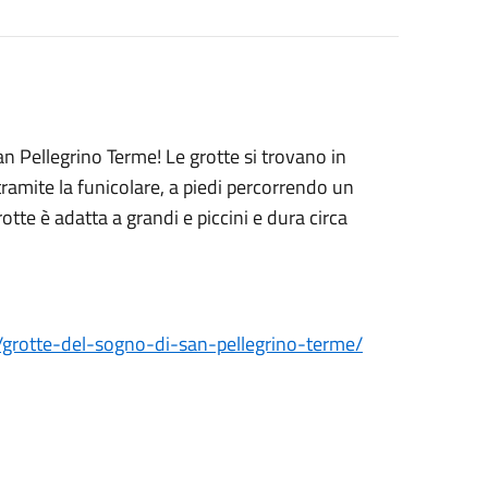
an Pellegrino Terme! Le grotte si trovano in
tramite la funicolare, a piedi percorrendo un
otte è adatta a grandi e piccini e dura circa
grotte-del-sogno-di-san-pellegrino-terme/