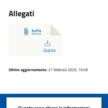
Allegati
buffa
PDF
Scarica
Ultimo aggiornamento
: 21 febbraio 2025, 15:49
Quanto sono chiare le informazioni