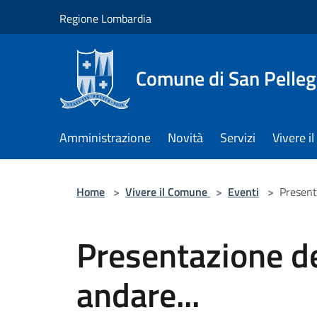
Salta al contenuto principale
Regione Lombardia
Comune di San Pelleg
Amministrazione
Novità
Servizi
Vivere 
Home
>
Vivere il Comune
>
Eventi
>
Present
Presentazione de
andare...