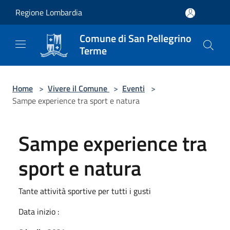
Salta al contenuto principale
Regione Lombardia
Comune di San Pellegrino
Terme
Home
>
Vivere il Comune
>
Eventi
>
Sampe experience tra sport e natura
Sampe experience tra
sport e natura
Tante attività sportive per tutti i gusti
Data inizio :