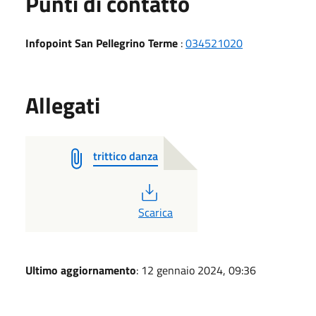
Punti di contatto
Infopoint San Pellegrino Terme
:
034521020
Allegati
trittico danza
PDF
Scarica
Ultimo aggiornamento
: 12 gennaio 2024, 09:36