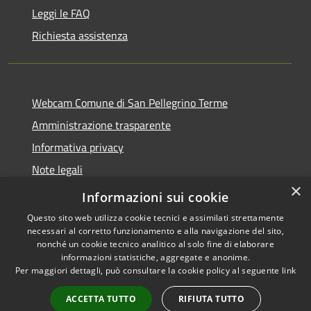
Leggi le FAQ
Richiesta assistenza
Webcam Comune di San Pellegrino Terme
Amministrazione trasparente
Informativa privacy
Note legali
×
Dichiarazione di accessibilità
Informazioni sui cookie
Questo sito web utilizza cookie tecnici e assimilati strettamente
necessari al corretto funzionamento e alla navigazione del sito,
nonché un cookie tecnico analitico al solo fine di elaborare
informazioni statistiche, aggregate e anonime.
RSS
Copyright © 2026 • Comune di
Per maggiori dettagli, può consultare la cookie policy al seguente
link
Accessibilità
San Pellegrino Terme •
Privacy
Municipium
Powered by
•
ACCETTA TUTTO
RIFIUTA TUTTO