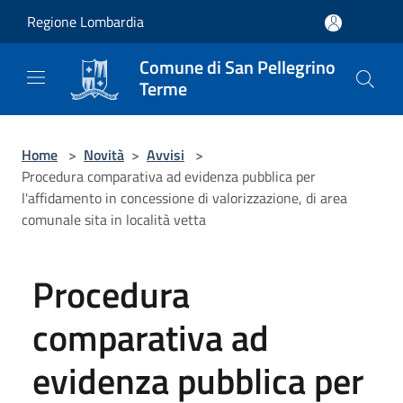
Salta al contenuto principale
Regione Lombardia
Comune di San Pellegrino
Terme
Home
>
Novità
>
Avvisi
>
Procedura comparativa ad evidenza pubblica per
l'affidamento in concessione di valorizzazione, di area
comunale sita in località vetta
Procedura
comparativa ad
evidenza pubblica per