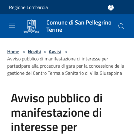
Salta al contenuto principale
Regione Lombardia
Comune di San Pellegrino
Terme
Home
>
Novità
>
Avvisi
>
Avviso pubblico di manifestazione di interesse per
partecipare alla procedura di gara per la concessione della
gestione del Centro Termale Sanitario di Villa Giuseppina
Avviso pubblico di
manifestazione di
interesse per