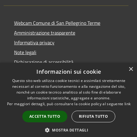
Webcam Comune di San Pellegrino Terme
Amministrazione trasparente
Informativa privacy
Note legali
Dichiarazione di accessibilità
×
Informazioni sui cookie
Questo sito web utilizza cookie tecnici e assimilati strettamente
necessari al corretto funzionamento e alla navigazione del sito,
RSS
Copyright © 2026 • Comune di
nonché un cookie tecnico analitico al solo fine di elaborare
informazioni statistiche, aggregate e anonime.
Accessibilità
San Pellegrino Terme •
Per maggiori dettagli, può consultare la cookie policy al seguente
link
Privacy
Municipium
Powered by
•
Cookie
Accesso redazione
ACCETTA TUTTO
RIFIUTA TUTTO
Mappa del sito
MOSTRA DETTAGLI