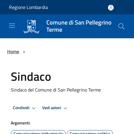
Salta al contenuto principale
Regione Lombardia
Comune di San Pellegrino
Terme
Home
>
Sindaco
Sindaco del Comune di San Pellegrino Terme
Condividi
Vedi azioni
Argomenti:
Comunicazione istituzionale
Comunicazione politica