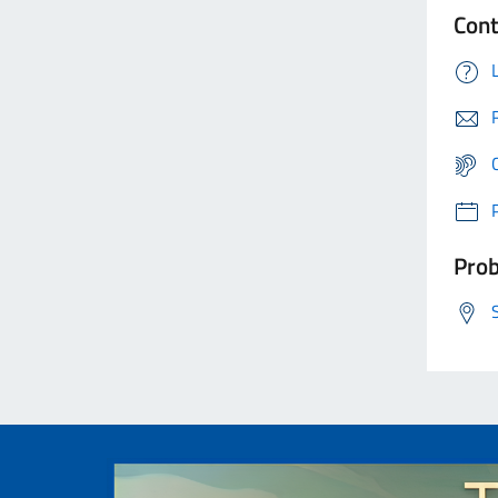
Cont
Prob