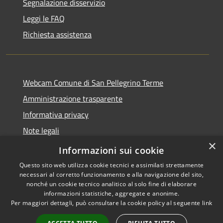
Segnalazione disservizio
Leggi le FAQ
Richiesta assistenza
Webcam Comune di San Pellegrino Terme
Amministrazione trasparente
Informativa privacy
Note legali
×
Dichiarazione di accessibilità
Informazioni sui cookie
Questo sito web utilizza cookie tecnici e assimilati strettamente
necessari al corretto funzionamento e alla navigazione del sito,
nonché un cookie tecnico analitico al solo fine di elaborare
informazioni statistiche, aggregate e anonime.
RSS
Copyright © 2026 • Comune di
Per maggiori dettagli, può consultare la cookie policy al seguente
link
Accessibilità
San Pellegrino Terme •
Privacy
Municipium
Powered by
•