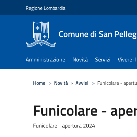
Salta al contenuto principale
Regione Lombardia
Comune di San Pelleg
Amministrazione
Novità
Servizi
Vivere 
Home
>
Novità
>
Avvisi
>
Funicolare - apert
Funicolare - ape
Funicolare - apertura 2024