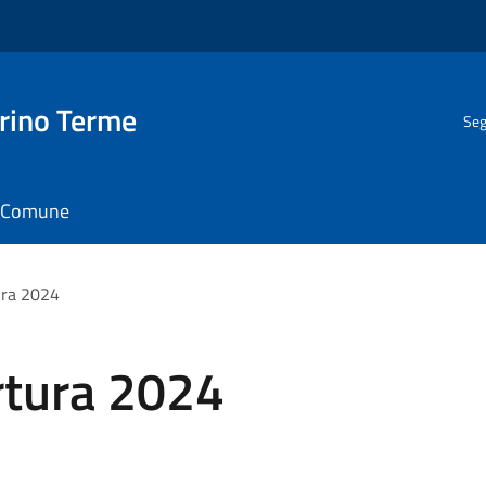
rino Terme
Seg
il Comune
ura 2024
rtura 2024