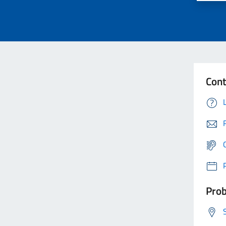
Cont
Prob