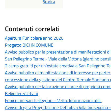
PDF
Scarica
Contenuti correlati
Apertura Funicolare anno 2026
Progetto BICI IN COMUNE
Avviso pubblico per la presentazione di manifestazioni di i
San Pellegrino Terme - Viale della Vittoria (giardino pensi
2 camp gratuiti per un'estate creativa a San Pellegrino T
Avviso pubblico di manifestazione di interesse per parteci
concessione della gestione del Centro Termale Sanitario d
Avviso pubblico per la locazione di aree di proprietà comu
Belvedere/Urbani
Funicolare San Pellegrino – Vetta. Informazioni utili.
Avviso di gara Progettazione Definitiva Villa Giuseppin