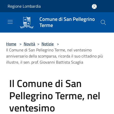
Salta al contenuto principale
Regione Lombardia
Comune di San Pellegrino
Terme
Home
>
Novità
>
Notizie
>
Il Comune di San Pellegrino Terme, nel ventesimo
anniversario della scomparsa, ricorda il suo cittadino più
illustre, il sen. prof. Giovanni Battista Scaglia
Il Comune di San
Pellegrino Terme, nel
ventesimo