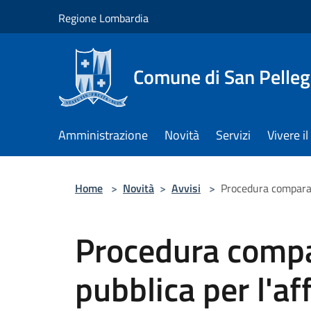
Salta al contenuto principale
Regione Lombardia
Comune di San Pelleg
Amministrazione
Novità
Servizi
Vivere 
Home
>
Novità
>
Avvisi
>
Procedura comparati
Procedura compa
pubblica per l'a