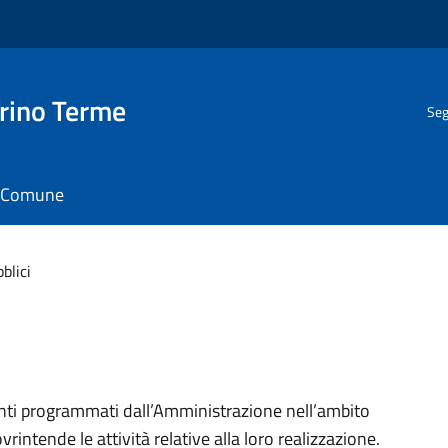
rino Terme
Seg
il Comune
blici
rventi programmati dall’Amministrazione nell’ambito
vrintende le attività relative alla loro realizzazione.