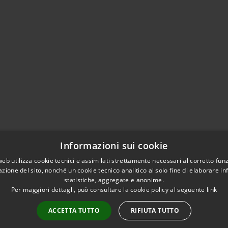
Informazioni sui cookie
web utilizza cookie tecnici e assimilati strettamente necessari al corretto fu
azione del sito, nonché un cookie tecnico analitico al solo fine di elaborare i
statistiche, aggregate e anonime.
Per maggiori dettagli, può consultare la cookie policy al seguente
link
ACCETTA TUTTO
RIFIUTA TUTTO
l sito
Copyright © 2026 • Comune di 