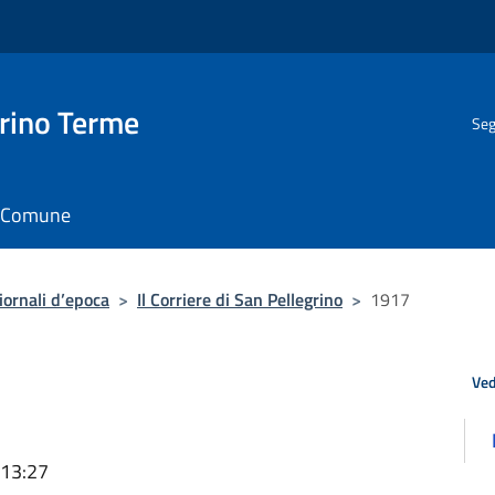
rino Terme
Seg
il Comune
iornali d’epoca
>
Il Corriere di San Pellegrino
>
1917
Ved
 13:27