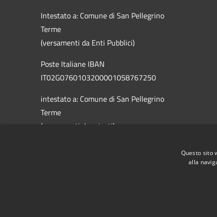
Intestato a: Comune di San Pellegrino
Terme
(versamenti da Enti Pubblici)
Poste Italiane IBAN
IT02G0760103200001058767250
intestato a: Comune di San Pellegrino
Terme
(versamenti da privati)
Questo sito 
alla navig
RSS
Accessibilità
Privacy
Cookie
Mappa de