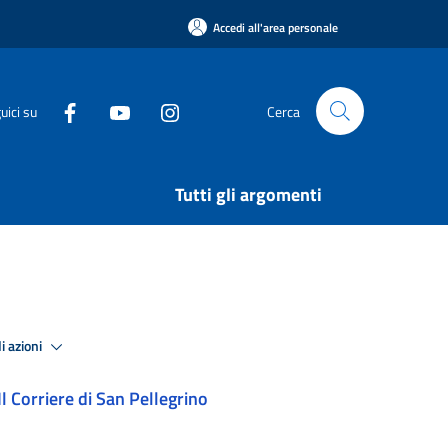
Accedi all'area personale
uici su
Cerca
Tutti gli argomenti
i azioni
Il Corriere di San Pellegrino