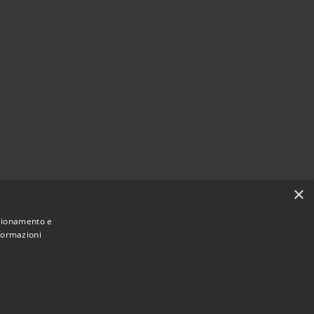
×
nzionamento e
nformazioni
Municipium
Accesso
San Pellegrino Terme • Powered by
•