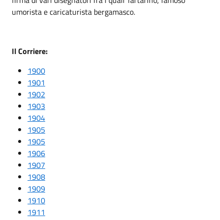
umorista e caricaturista bergamasco.
Il Corriere:
1900
1901
1902
1903
1904
1905
1905
1906
1907
1908
1909
1910
1911