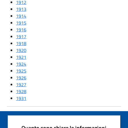
1912
1913
1914
1915
1916
1917
1918
1920
1921
1924
1925
1926
1927
1928
1931
Quanto sono chiare le informazioni