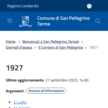
Salta al contenuto principale
Regione Lombardia
Comune di San Pellegrino
Terme
Home
>
Benvenuti a San Pellegrino Terme!
>
Giornali d’epoca
>
Il Corriere di San Pellegrino
>
1927
1927
Ultimo aggiornamento
: 27 settembre 2023, 14:30
Argomenti
:
Accesso all'informazione
3 Luglio
14 Agosto