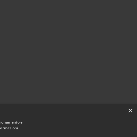
×
nzionamento e
nformazioni