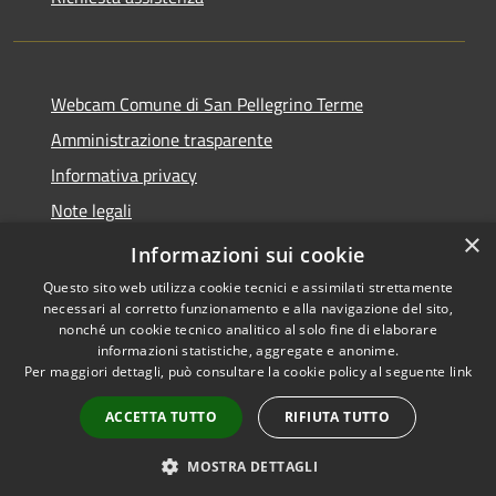
Webcam Comune di San Pellegrino Terme
Amministrazione trasparente
Informativa privacy
Note legali
×
Dichiarazione di accessibilità
Informazioni sui cookie
Questo sito web utilizza cookie tecnici e assimilati strettamente
necessari al corretto funzionamento e alla navigazione del sito,
nonché un cookie tecnico analitico al solo fine di elaborare
informazioni statistiche, aggregate e anonime.
RSS
Copyright © 2026 • Comune di
Per maggiori dettagli, può consultare la cookie policy al seguente
link
Accessibilità
San Pellegrino Terme •
Privacy
Municipium
Powered by
•
ACCETTA TUTTO
RIFIUTA TUTTO
Cookie
Accesso redazione
Mappa del sito
MOSTRA DETTAGLI