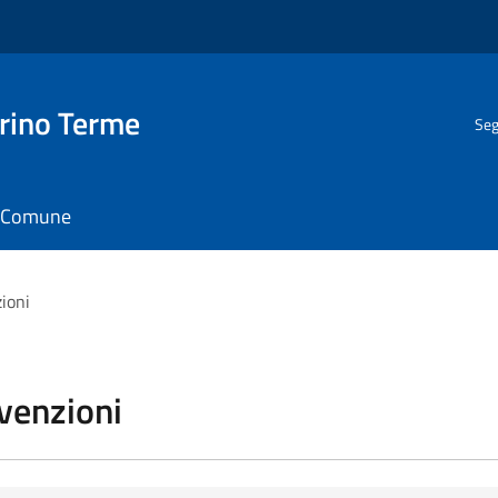
rino Terme
Seg
il Comune
zioni
vvenzioni