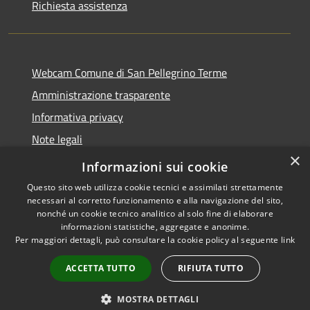
Richiesta assistenza
Webcam Comune di San Pellegrino Terme
Amministrazione trasparente
Informativa privacy
Note legali
×
Dichiarazione di accessibilità
Informazioni sui cookie
Questo sito web utilizza cookie tecnici e assimilati strettamente
necessari al corretto funzionamento e alla navigazione del sito,
nonché un cookie tecnico analitico al solo fine di elaborare
informazioni statistiche, aggregate e anonime.
RSS
Copyright © 2026 • Comune di
Per maggiori dettagli, può consultare la cookie policy al seguente
link
Accessibilità
San Pellegrino Terme •
Privacy
Municipium
Powered by
•
ACCETTA TUTTO
RIFIUTA TUTTO
Cookie
Accesso redazione
Mappa del sito
MOSTRA DETTAGLI