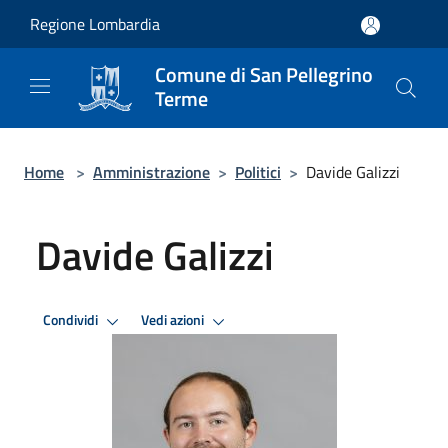
Salta al contenuto principale
Regione Lombardia
Comune di San Pellegrino
Terme
Home
>
Amministrazione
>
Politici
>
Davide Galizzi
Davide Galizzi
Condividi
Vedi azioni