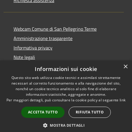
Richiesta assistenza
Webcam Comune di San Pellegrino Terme
Amministrazione trasparente
Informativa privacy
Note legali
×
Dichiarazione di accessibilità
Informazioni sui cookie
Questo sito web utilizza cookie tecnici e assimilati strettamente
necessari al corretto funzionamento e alla navigazione del sito,
nonché un cookie tecnico analitico al solo fine di elaborare
informazioni statistiche, aggregate e anonime.
RSS
Copyright © 2026 • Comune di
Per maggiori dettagli, può consultare la cookie policy al seguente
link
Accessibilità
San Pellegrino Terme •
Privacy
Municipium
Powered by
•
ACCETTA TUTTO
RIFIUTA TUTTO
Cookie
Accesso redazione
Mappa del sito
MOSTRA DETTAGLI