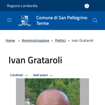
Salta al contenuto principale
Regione Lombardia
Comune di San Pellegrino
Terme
Home
>
Amministrazione
>
Politici
>
Ivan Grataroli
Ivan Grataroli
Condividi
Vedi azioni