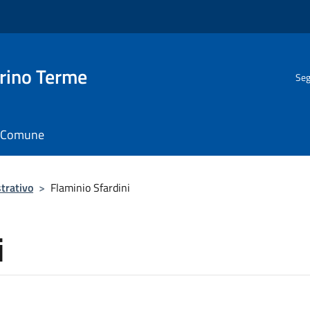
rino Terme
Seg
il Comune
trativo
>
Flaminio Sfardini
i