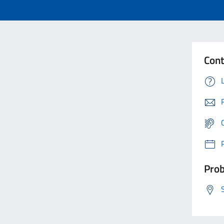
Cont
Prob