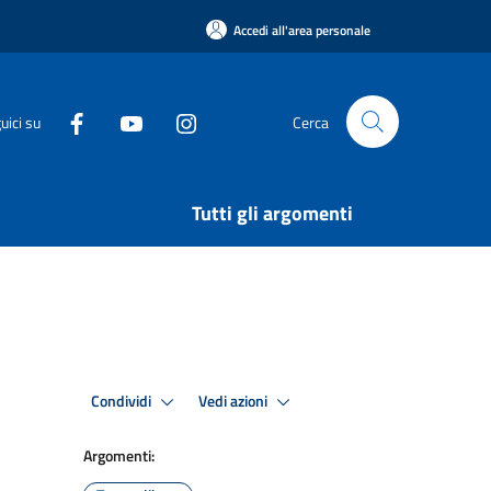
Accedi all'area personale
uici su
Cerca
Tutti gli argomenti
Condividi
Vedi azioni
Argomenti: