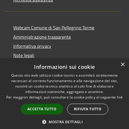
Webcam Comune di San Pellegrino Terme
Amministrazione trasparente
Informativa privacy
Note legali
×
Dichiarazione di accessibilità
Informazioni sui cookie
Questo sito web utilizza cookie tecnici e assimilati strettamente
necessari al corretto funzionamento e alla navigazione del sito,
nonché un cookie tecnico analitico al solo fine di elaborare
informazioni statistiche, aggregate e anonime.
RSS
Copyright © 2026 • Comune di
Per maggiori dettagli, può consultare la cookie policy al seguente
link
Accessibilità
San Pellegrino Terme •
Privacy
Municipium
Powered by
•
ACCETTA TUTTO
RIFIUTA TUTTO
Cookie
Accesso redazione
Mappa del sito
MOSTRA DETTAGLI