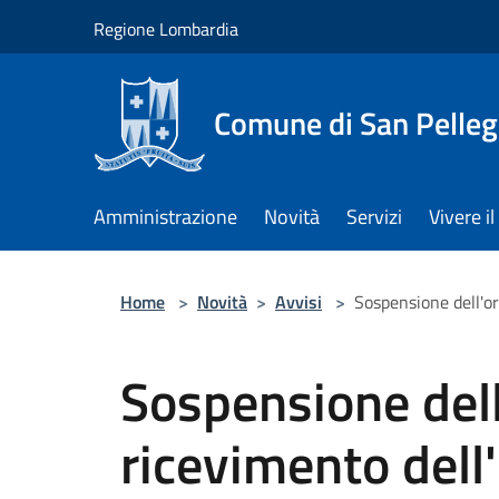
Salta al contenuto principale
Regione Lombardia
Comune di San Pelleg
Amministrazione
Novità
Servizi
Vivere 
Home
>
Novità
>
Avvisi
>
Sospensione dell'ora
Sospensione dell
ricevimento dell'u