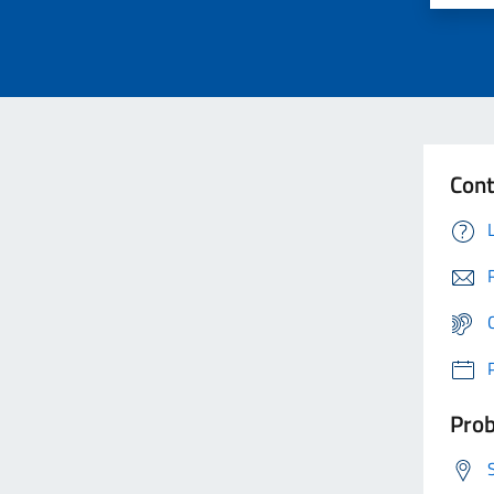
Cont
Prob