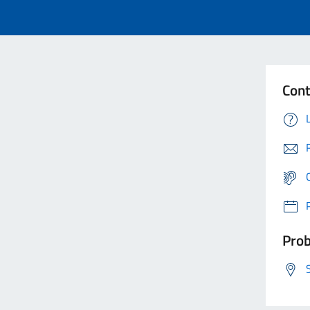
Cont
Prob