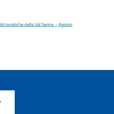
ità turistiche della Val Serina – Agosto
?