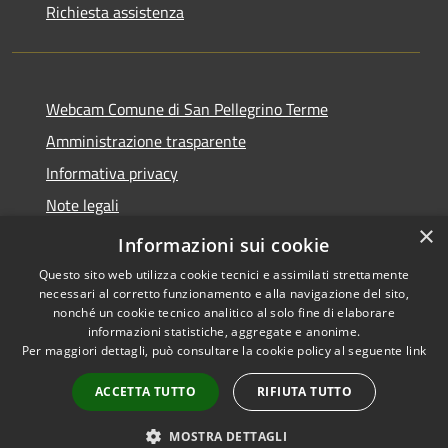
Richiesta assistenza
Webcam Comune di San Pellegrino Terme
Amministrazione trasparente
Informativa privacy
Note legali
×
Dichiarazione di accessibilità
Informazioni sui cookie
Questo sito web utilizza cookie tecnici e assimilati strettamente
necessari al corretto funzionamento e alla navigazione del sito,
nonché un cookie tecnico analitico al solo fine di elaborare
informazioni statistiche, aggregate e anonime.
RSS
Copyright © 2026 • Comune di
Per maggiori dettagli, può consultare la cookie policy al seguente
link
Accessibilità
San Pellegrino Terme •
Privacy
Municipium
Powered by
•
ACCETTA TUTTO
RIFIUTA TUTTO
Cookie
Accesso redazione
Mappa del sito
MOSTRA DETTAGLI