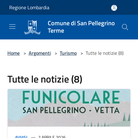
Salta al contenuto principale
Regione Lombardia
Comune di San Pellegrino
Terme
Home
>
Argomenti
>
Turismo
>
Tutte le notizie (8)
Tutte le notizie (8)
AVVISI
2 APRILE 2026